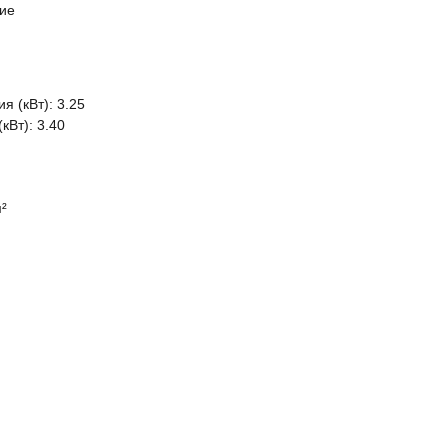
ие
 (кВт): 3.25
кВт): 3.40
²